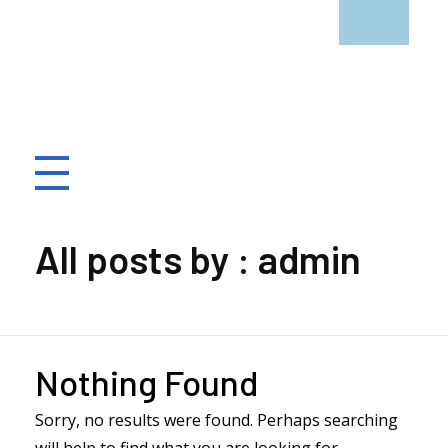
Institut Saint Joseph - Nice
Etablissement privé catholique sous contrat d'association avec l'état
All posts by : admin
Nothing Found
Sorry, no results were found. Perhaps searching
will help to find what you are looking for.