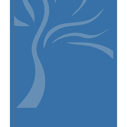
LYCÉE
BTS GESTION DES PME
BTS COMPTABILITÉ
GESTION
BACHELOR RMEC
ECOLE À DISTANCE
Les Horaires:
Lundi : 7h30 -18h00
Mardi : 7h30 -18h00
Mercredi : 7h30 -16h00