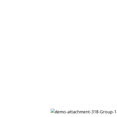
04 92 00 47 47
Degré
AMOUR EXIGEANT ME GRANDIT »