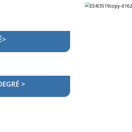
É>
DEGRÉ >