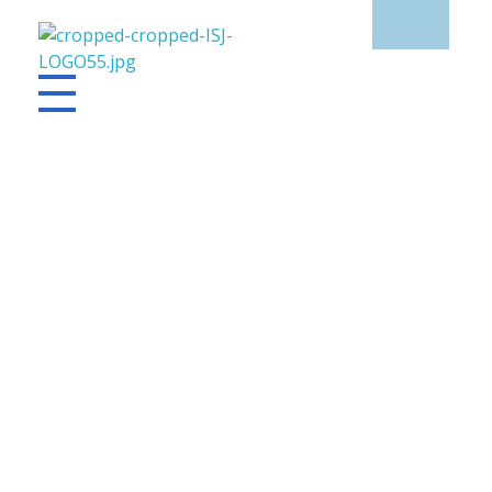
Institut Saint Joseph - Nice
Etablissement privé catholique sous contrat d'association avec l'état
L’ÉQUIPE
« TON AMOUR SANS EXIGENCE ME DIMINUE. TON EXIGENCE
SANS AMOUR ME DÉCOURAGE. TON AMOUR EXIGEANT ME
GRANDIT »