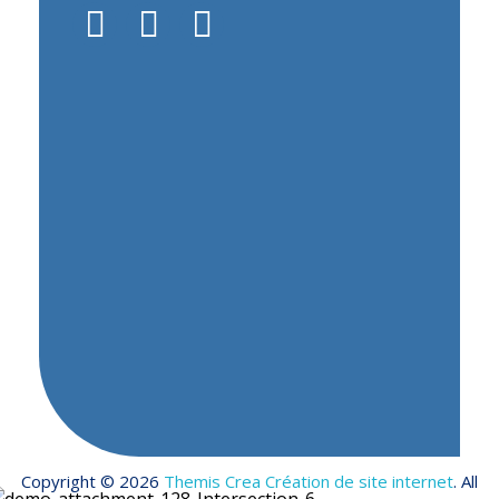
Newsletter
Recevez notre newsletter pour être au
courant de notre actualité.
"MailChimp" Plugin is Not Activated!
In
order to use this element, you need to
install and activate this plugin.
Copyright © 2026
Themis Crea Création de site internet
. All