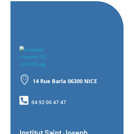
Institut Saint Joseph - Nice
Etablissement privé catholique sous contrat d'association avec l'état
14 Rue Barla 06300 NICE
04 92 00 47 47
Institut Saint Joseph